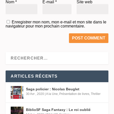
Nom
*
E-mail
*
Site web
Enregistrer mon nom, mon e-mail et mon site dans le
navigateur pour mon prochain commentaire.
ARTICLES RÉCENTS
Saga policier : Nicolas Beuglet
30 Avr , 2020
|
A la Une
,
Présentation de livres
,
Thriller
BiblioSF Saga Fantasy : Le roi oublié