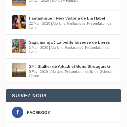
14 Avr , 2020
|
BiblioSF
,
Fantasy
Fantastique : New Victoria de Lia Habel
22 Mar , 2020
|
A la Une
,
Fantastique
,
Présentation de
livres
Saga manga : La petite faiseuse de Livres
3 Mar , 2020
|
A la Une
,
Fantastique
,
Présentation de
livres
SF : Stalker de Arkadi et Boris Strougarski
5 Fév , 2020
|
A la Une
,
Présentation de livres
,
Science-
Fiction
SUIVEZ NOUS
FACEBOOK