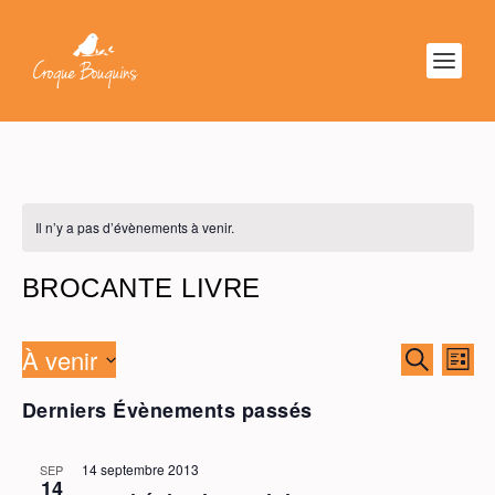
Il n’y a pas d’évènements à venir.
BROCANTE LIVRE
À venir
RECHER
NAV
RECHERC
LISTE
ET
DE
Sélectionnez
NAVIGAT
VU
Derniers Évènements passés
une
DE
ÉV
date.
VUES
14 septembre 2013
SEP
ÉVÈNEM
14