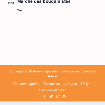
Marché des bouquinistes
2013
€2,5
Copyright 2016 Francecopywriter
- Développé avec
par
Elana
Themes
Mentions Légales
Plan du site
À propos
F.A.Q.
Pour aller plus loin