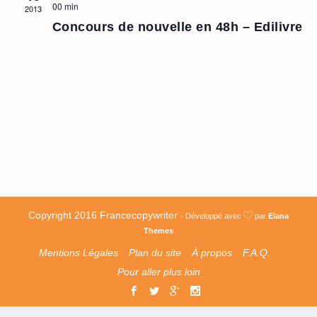
00 min
2013
Concours de nouvelle en 48h – Edilivre
Copyright 2016 Francecopywriter
- Développé avec
par
Elana
Themes
Mentions Légales
Plan du site
À propos
F.A.Q.
Pour aller plus loin