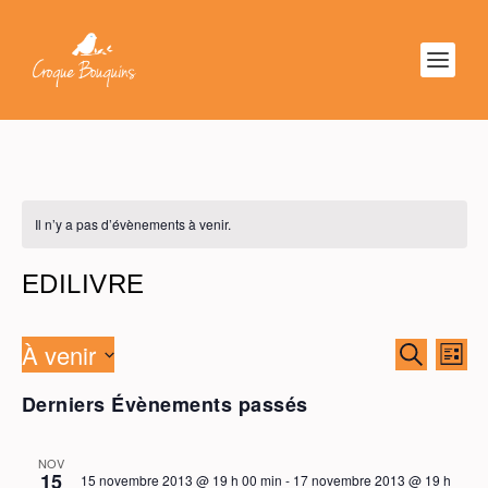
Il n’y a pas d’évènements à venir.
EDILIVRE
À venir
RECHER
NAV
RECHERC
LISTE
ET
DE
Sélectionnez
NAVIGAT
VU
Derniers Évènements passés
une
DE
ÉV
date.
VUES
NOV
ÉVÈNEM
15
15 novembre 2013 @ 19 h 00 min
-
17 novembre 2013 @ 19 h