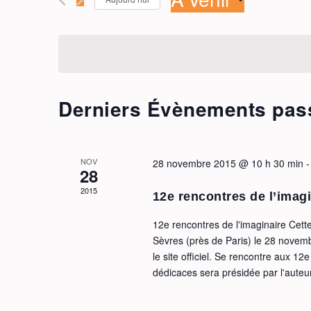
ÉVÈNEMENTS
Évènements
Sélectionnez
par
une
mot-
date.
clé.
Derniers Évènements pas
NOV
28 novembre 2015 @ 10 h 30 min
28
2015
12e rencontres de l’imag
12e rencontres de l'imaginaire Cette
Sèvres (près de Paris) le 28 novem
le site officiel. Se rencontre aux 1
dédicaces sera présidée par l'auteu