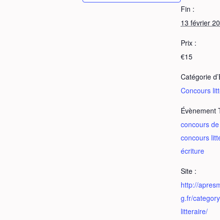
Fin :
13 février 2
Prix :
€15
Catégorie d
Concours litt
Évènement 
concours de
concours litt
écriture
Site :
http://apresm
g.fr/categor
litteraire/