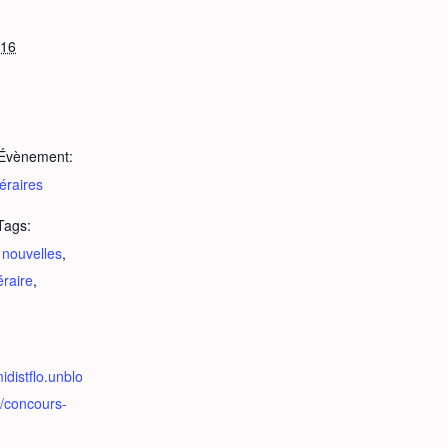
016
’Évènement:
éraires
Tags:
 nouvelles
,
éraire
,
idistflo.unblo
y/concours-