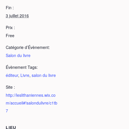
Fin :
3 juillet 2016
Prix :
Free
Catégorie d’Évènement:
Salon du livre
Évènement Tags:
éditeur
,
Livre
,
salon du livre
Site :
http://leslithaniennes.wix.co
m/accueil#!salondulivre/c1tb
7
LIEU