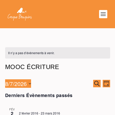
Il n’y a pas d’évènements à venir.
MOOC ÉCRITURE
8/7/2026
RECHER
NAV
RECHERC
JOUR
ET
DE
Sélectionnez
NAVIGAT
VU
Derniers Évènements passés
une
DE
ÉV
date.
VUES
FÉV
ÉVÈNEM
2
2 février 2016
-
23 mars 2016