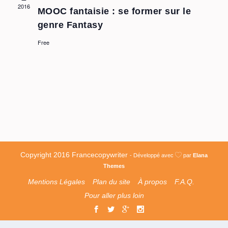
2016
MOOC fantaisie : se former sur le
genre Fantasy
Free
Copyright 2016 Francecopywriter
- Développé avec
par
Elana
Themes
Mentions Légales
Plan du site
À propos
F.A.Q.
Pour aller plus loin