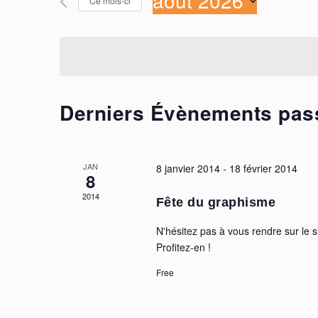
août 2026
Ce mois-ci
ÉVÈNEMENTS
Évènements
Sélectionnez
par
une
mot-
date.
clé.
Derniers Évènements pas
JAN
8 janvier 2014
-
18 février 2014
8
2014
Fête du graphisme
N'hésitez pas à vous rendre sur le 
Profitez-en !
Free