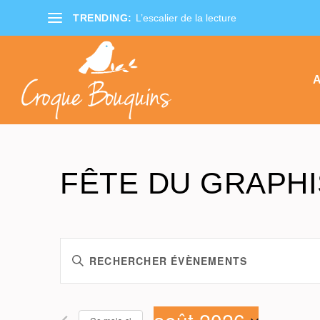
TRENDING:
L’escalier de la lecture
A
FÊTE DU GRAPH
RECHERCHE
Saisir
ET
mot-
NAVIGATION
DE
clé.
VUES
Rechercher