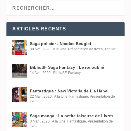
ARTICLES RÉCENTS
Saga policier : Nicolas Beuglet
30 Avr , 2020
|
A la Une
,
Présentation de livres
,
Thriller
BiblioSF Saga Fantasy : Le roi oublié
14 Avr , 2020
|
BiblioSF
,
Fantasy
Fantastique : New Victoria de Lia Habel
22 Mar , 2020
|
A la Une
,
Fantastique
,
Présentation de
livres
Saga manga : La petite faiseuse de Livres
3 Mar , 2020
|
A la Une
,
Fantastique
,
Présentation de
livres