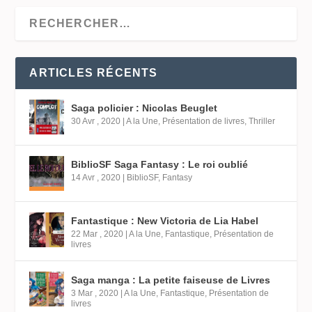
ARTICLES RÉCENTS
Saga policier : Nicolas Beuglet
30 Avr , 2020
|
A la Une
,
Présentation de livres
,
Thriller
BiblioSF Saga Fantasy : Le roi oublié
14 Avr , 2020
|
BiblioSF
,
Fantasy
Fantastique : New Victoria de Lia Habel
22 Mar , 2020
|
A la Une
,
Fantastique
,
Présentation de
livres
Saga manga : La petite faiseuse de Livres
3 Mar , 2020
|
A la Une
,
Fantastique
,
Présentation de
livres