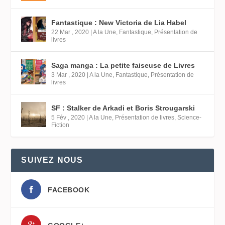
Fantastique : New Victoria de Lia Habel
22 Mar , 2020
|
A la Une
,
Fantastique
,
Présentation de
livres
Saga manga : La petite faiseuse de Livres
3 Mar , 2020
|
A la Une
,
Fantastique
,
Présentation de
livres
SF : Stalker de Arkadi et Boris Strougarski
5 Fév , 2020
|
A la Une
,
Présentation de livres
,
Science-
Fiction
SUIVEZ NOUS
FACEBOOK