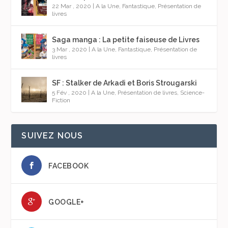
22 Mar , 2020
|
A la Une
,
Fantastique
,
Présentation de
livres
Saga manga : La petite faiseuse de Livres
3 Mar , 2020
|
A la Une
,
Fantastique
,
Présentation de
livres
SF : Stalker de Arkadi et Boris Strougarski
5 Fév , 2020
|
A la Une
,
Présentation de livres
,
Science-
Fiction
SUIVEZ NOUS
FACEBOOK
GOOGLE+