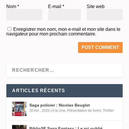
Nom
*
E-mail
*
Site web
Enregistrer mon nom, mon e-mail et mon site dans le
navigateur pour mon prochain commentaire.
ARTICLES RÉCENTS
Saga policier : Nicolas Beuglet
30 Avr , 2020
|
A la Une
,
Présentation de livres
,
Thriller
BiblioSF Saga Fantasy : Le roi oublié