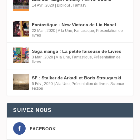
14 Avr , 2020
|
BiblioSF
,
Fantasy
Fantastique : New Victoria de Lia Habel
22 Mar , 2020
|
A la Une
,
Fantastique
,
Présentation de
livres
Saga manga : La petite faiseuse de Livres
3 Mar , 2020
|
A la Une
,
Fantastique
,
Présentation de
livres
SF : Stalker de Arkadi et Boris Strougarski
5 Fév , 2020
|
A la Une
,
Présentation de livres
,
Science-
Fiction
SUIVEZ NOUS
FACEBOOK