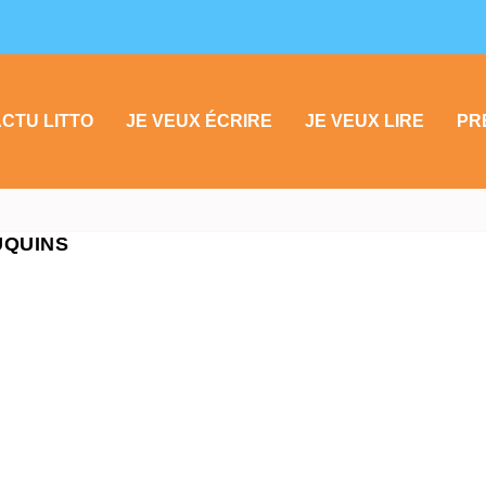
CTU LITTO
JE VEUX ÉCRIRE
JE VEUX LIRE
PR
UQUINS