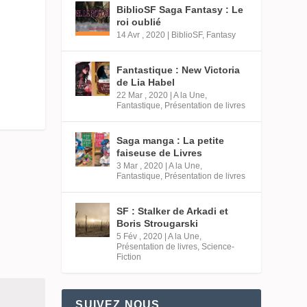
BiblioSF Saga Fantasy : Le
roi oublié
14 Avr , 2020
|
BiblioSF
,
Fantasy
Fantastique : New Victoria
de Lia Habel
22 Mar , 2020
|
A la Une
,
Fantastique
,
Présentation de livres
Saga manga : La petite
faiseuse de Livres
3 Mar , 2020
|
A la Une
,
Fantastique
,
Présentation de livres
SF : Stalker de Arkadi et
Boris Strougarski
5 Fév , 2020
|
A la Une
,
Présentation de livres
,
Science-
Fiction
SUIVEZ NOUS