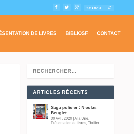
ÉSENTATION DE LIVRES
BIBLIOSF
CONTACT
ARTICLES RÉCENTS
Saga policier : Nicolas
Beuglet
30 Avr , 2020
|
A la Une
,
Présentation de livres
,
Thriller