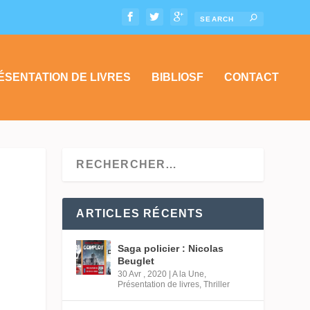
ÉSENTATION DE LIVRES
BIBLIOSF
CONTACT
ARTICLES RÉCENTS
Saga policier : Nicolas
Beuglet
30 Avr , 2020
|
A la Une
,
Présentation de livres
,
Thriller