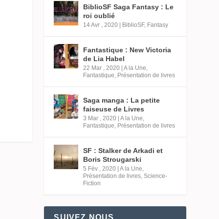
BiblioSF Saga Fantasy : Le
roi oublié
14 Avr , 2020
|
BiblioSF
,
Fantasy
Fantastique : New Victoria
de Lia Habel
22 Mar , 2020
|
A la Une
,
Fantastique
,
Présentation de livres
Saga manga : La petite
faiseuse de Livres
3 Mar , 2020
|
A la Une
,
Fantastique
,
Présentation de livres
SF : Stalker de Arkadi et
Boris Strougarski
5 Fév , 2020
|
A la Une
,
Présentation de livres
,
Science-
Fiction
SUIVEZ NOUS