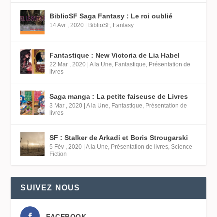
BiblioSF Saga Fantasy : Le roi oublié
14 Avr , 2020
|
BiblioSF
,
Fantasy
Fantastique : New Victoria de Lia Habel
22 Mar , 2020
|
A la Une
,
Fantastique
,
Présentation de
livres
Saga manga : La petite faiseuse de Livres
3 Mar , 2020
|
A la Une
,
Fantastique
,
Présentation de
livres
SF : Stalker de Arkadi et Boris Strougarski
5 Fév , 2020
|
A la Une
,
Présentation de livres
,
Science-
Fiction
SUIVEZ NOUS
FACEBOOK