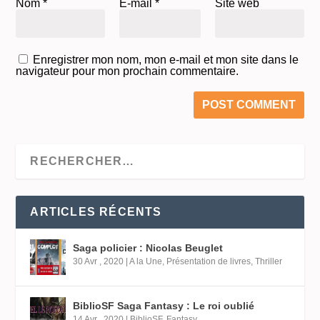
Nom
*
E-mail
*
Site web
Enregistrer mon nom, mon e-mail et mon site dans le
navigateur pour mon prochain commentaire.
ARTICLES RÉCENTS
Saga policier : Nicolas Beuglet
30 Avr , 2020
|
A la Une
,
Présentation de livres
,
Thriller
BiblioSF Saga Fantasy : Le roi oublié
14 Avr , 2020
|
BiblioSF
,
Fantasy