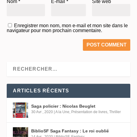
Nom
*
E-mail
*
Site web
Enregistrer mon nom, mon e-mail et mon site dans le
navigateur pour mon prochain commentaire.
ARTICLES RÉCENTS
Saga policier : Nicolas Beuglet
30 Avr , 2020
|
A la Une
,
Présentation de livres
,
Thriller
BiblioSF Saga Fantasy : Le roi oublié
14 Avr , 2020
|
BiblioSF
,
Fantasy