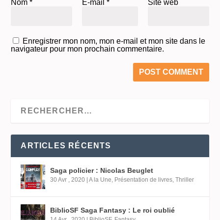
Nom
*
E-mail
*
Site web
Enregistrer mon nom, mon e-mail et mon site dans le
navigateur pour mon prochain commentaire.
ARTICLES RÉCENTS
Saga policier : Nicolas Beuglet
30 Avr , 2020
|
A la Une
,
Présentation de livres
,
Thriller
BiblioSF Saga Fantasy : Le roi oublié
14 Avr , 2020
|
BiblioSF
,
Fantasy