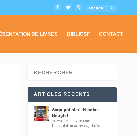
ÉSENTATION DE LIVRES
BIBLIOSF
CONTACT
ARTICLES RÉCENTS
Saga policier : Nicolas
Beuglet
30 Avr , 2020
|
A la Une
,
Présentation de livres
,
Thriller