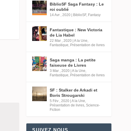
BiblioSF Saga Fantasy : Le
roi oublié
14 Avr , 2020
|
BiblioSF
,
Fantasy
Fantastique : New Victoria
de Lia Habel
22 Mar , 2020
|
A la Une
,
Fantastique
,
Présentation de livres
Saga manga : La petite
faiseuse de Livres
3 Mar , 2020
|
A la Une
,
Fantastique
,
Présentation de livres
SF : Stalker de Arkadi et
Boris Strougarski
5 Fév , 2020
|
A la Une
,
Présentation de livres
,
Science-
Fiction
SUIVEZ NOUS