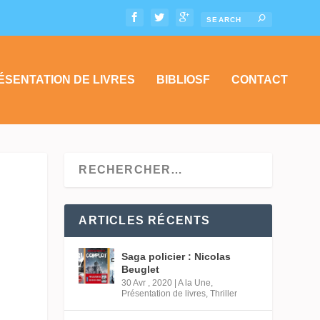
ÉSENTATION DE LIVRES
BIBLIOSF
CONTACT
ARTICLES RÉCENTS
Saga policier : Nicolas
Beuglet
30 Avr , 2020
|
A la Une
,
Présentation de livres
,
Thriller