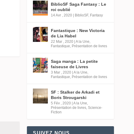
BiblioSF Saga Fantasy : Le
roi oublié
14 Avr , 2020
|
BiblioSF
,
Fantasy
Fantastique : New Victoria
de Lia Habel
22 Mar , 2020
|
A la Une
,
Fantastique
,
Présentation de livres
Saga manga : La petite
faiseuse de Livres
3 Mar , 2020
|
A la Une
,
Fantastique
,
Présentation de livres
SF : Stalker de Arkadi et
Boris Strougarski
5 Fév , 2020
|
A la Une
,
Présentation de livres
,
Science-
Fiction
SUIVEZ NOUS