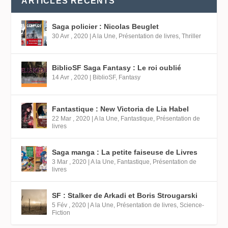
ARTICLES RÉCENTS
Saga policier : Nicolas Beuglet
30 Avr , 2020
|
A la Une
,
Présentation de livres
,
Thriller
BiblioSF Saga Fantasy : Le roi oublié
14 Avr , 2020
|
BiblioSF
,
Fantasy
Fantastique : New Victoria de Lia Habel
22 Mar , 2020
|
A la Une
,
Fantastique
,
Présentation de
livres
Saga manga : La petite faiseuse de Livres
3 Mar , 2020
|
A la Une
,
Fantastique
,
Présentation de
livres
SF : Stalker de Arkadi et Boris Strougarski
5 Fév , 2020
|
A la Une
,
Présentation de livres
,
Science-
Fiction