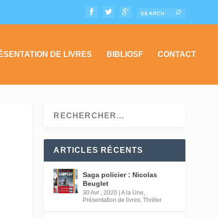
ÉSENTATION DE LIVRES
BIBLIOSF
CONTACT
ARTICLES RÉCENTS
Saga policier : Nicolas
Beuglet
30 Avr , 2020
|
A la Une
,
Présentation de livres
,
Thriller