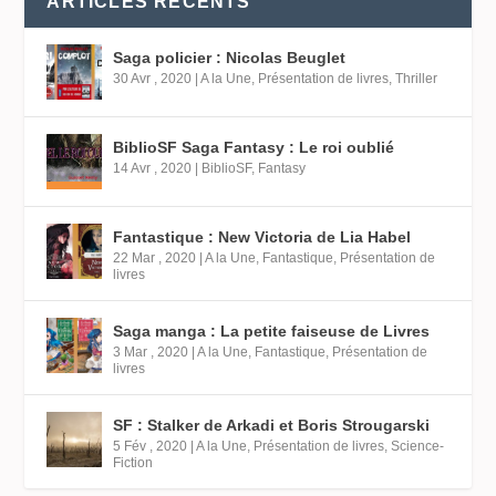
ARTICLES RÉCENTS
Saga policier : Nicolas Beuglet
30 Avr , 2020
|
A la Une
,
Présentation de livres
,
Thriller
BiblioSF Saga Fantasy : Le roi oublié
14 Avr , 2020
|
BiblioSF
,
Fantasy
Fantastique : New Victoria de Lia Habel
22 Mar , 2020
|
A la Une
,
Fantastique
,
Présentation de
livres
Saga manga : La petite faiseuse de Livres
3 Mar , 2020
|
A la Une
,
Fantastique
,
Présentation de
livres
SF : Stalker de Arkadi et Boris Strougarski
5 Fév , 2020
|
A la Une
,
Présentation de livres
,
Science-
Fiction