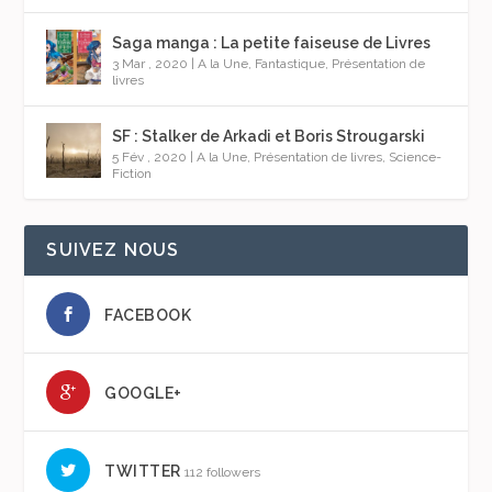
Saga manga : La petite faiseuse de Livres
3 Mar , 2020
|
A la Une
,
Fantastique
,
Présentation de
livres
SF : Stalker de Arkadi et Boris Strougarski
5 Fév , 2020
|
A la Une
,
Présentation de livres
,
Science-
Fiction
SUIVEZ NOUS
FACEBOOK
GOOGLE+
TWITTER
112 followers