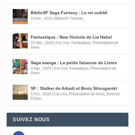
BiblioSF Saga Fantasy : Le roi oublié
14 Avr , 2020
|
BiblioSF
,
Fantasy
Fantastique : New Victoria de Lia Habel
22 Mar , 2020
|
A la Une
,
Fantastique
,
Présentation de
livres
Saga manga : La petite faiseuse de Livres
3 Mar , 2020
|
A la Une
,
Fantastique
,
Présentation de
livres
SF : Stalker de Arkadi et Boris Strougarski
5 Fév , 2020
|
A la Une
,
Présentation de livres
,
Science-
Fiction
SUIVEZ NOUS