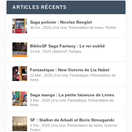
ARTICLES RÉCENTS
Saga policier : Nicolas Beuglet
30 Avr , 2020
|
A la Une
,
Présentation de livres
,
Thriller
BiblioSF Saga Fantasy : Le roi oublié
14 Avr , 2020
|
BiblioSF
,
Fantasy
Fantastique : New Victoria de Lia Habel
22 Mar , 2020
|
A la Une
,
Fantastique
,
Présentation de
livres
Saga manga : La petite faiseuse de Livres
3 Mar , 2020
|
A la Une
,
Fantastique
,
Présentation de
livres
SF : Stalker de Arkadi et Boris Strougarski
5 Fév , 2020
|
A la Une
,
Présentation de livres
,
Science-
Fiction