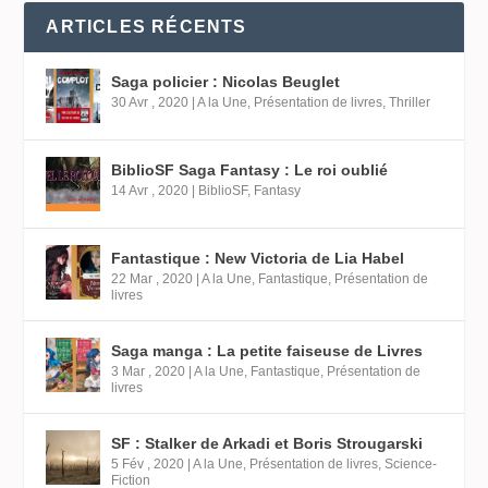
ARTICLES RÉCENTS
Saga policier : Nicolas Beuglet
30 Avr , 2020
|
A la Une
,
Présentation de livres
,
Thriller
BiblioSF Saga Fantasy : Le roi oublié
14 Avr , 2020
|
BiblioSF
,
Fantasy
Fantastique : New Victoria de Lia Habel
22 Mar , 2020
|
A la Une
,
Fantastique
,
Présentation de
livres
Saga manga : La petite faiseuse de Livres
3 Mar , 2020
|
A la Une
,
Fantastique
,
Présentation de
livres
SF : Stalker de Arkadi et Boris Strougarski
5 Fév , 2020
|
A la Une
,
Présentation de livres
,
Science-
Fiction