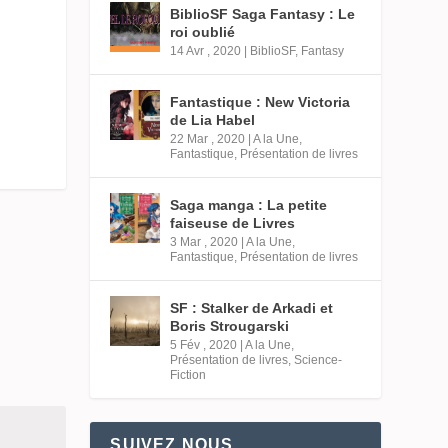
BiblioSF Saga Fantasy : Le
roi oublié
14 Avr , 2020
|
BiblioSF
,
Fantasy
Fantastique : New Victoria
de Lia Habel
22 Mar , 2020
|
A la Une
,
Fantastique
,
Présentation de livres
Saga manga : La petite
faiseuse de Livres
3 Mar , 2020
|
A la Une
,
Fantastique
,
Présentation de livres
SF : Stalker de Arkadi et
Boris Strougarski
5 Fév , 2020
|
A la Une
,
Présentation de livres
,
Science-
Fiction
SUIVEZ NOUS