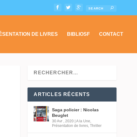
ÉSENTATION DE LIVRES
BIBLIOSF
CONTACT
ARTICLES RÉCENTS
Saga policier : Nicolas
Beuglet
30 Avr , 2020
|
A la Une
,
Présentation de livres
,
Thriller