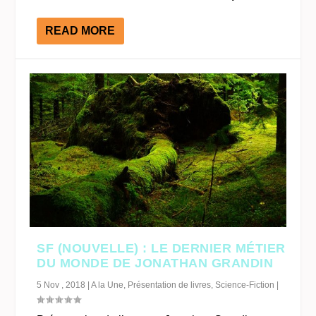
READ MORE
SF (NOUVELLE) : LE DERNIER MÉTIER
DU MONDE DE JONATHAN GRANDIN
5 Nov , 2018
|
A la Une
,
Présentation de livres
,
Science-Fiction
|