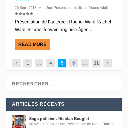
20 Sep , 2018
|
A la Une
,
Présentation de livres
,
Young Adult
|
Présentation de l’auteure : Rachel Ward Rachel
Ward est une écrivain anglaise âgée...
READ MORE
1
…
4
5
6
…
11
ARTICLES RÉCENTS
Saga policier : Nicolas Beuglet
30 Avr , 2020
|
A la Une
,
Présentation de livres
,
Thriller