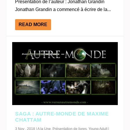
Présentation de l’auteur : Jonathan Grandin
Jonathan Grandin a commencé à écrire de la...
READ MORE
SAGA : AUTRE-MONDE DE MAXIME
CHATTAM
3 Nov , 2018
|
A la Une
,
Présentation de livres
,
Young Adult
|