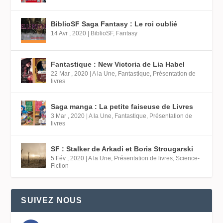
BiblioSF Saga Fantasy : Le roi oublié
14 Avr , 2020
|
BiblioSF
,
Fantasy
Fantastique : New Victoria de Lia Habel
22 Mar , 2020
|
A la Une
,
Fantastique
,
Présentation de
livres
Saga manga : La petite faiseuse de Livres
3 Mar , 2020
|
A la Une
,
Fantastique
,
Présentation de
livres
SF : Stalker de Arkadi et Boris Strougarski
5 Fév , 2020
|
A la Une
,
Présentation de livres
,
Science-
Fiction
SUIVEZ NOUS