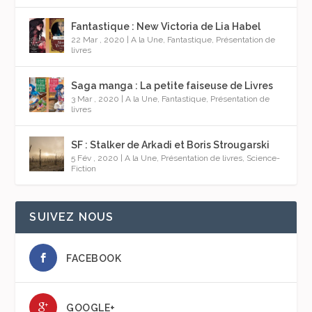
Fantastique : New Victoria de Lia Habel
22 Mar , 2020
|
A la Une
,
Fantastique
,
Présentation de
livres
Saga manga : La petite faiseuse de Livres
3 Mar , 2020
|
A la Une
,
Fantastique
,
Présentation de
livres
SF : Stalker de Arkadi et Boris Strougarski
5 Fév , 2020
|
A la Une
,
Présentation de livres
,
Science-
Fiction
SUIVEZ NOUS
FACEBOOK
GOOGLE+