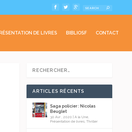
RÉSENTATION DE LIVRES
BIBLIOSF
CONTACT
ARTICLES RÉCENTS
Saga policier : Nicolas
Beuglet
30 Avr , 2020
|
A la Une
,
Présentation de livres
,
Thriller