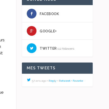
FACEBOOK
GOOGLE+
urs
n
TWITTER
112 followers
it
MES TWEETS
57 ans ago •
Reply
•
Retweet
•
Favorite
ue