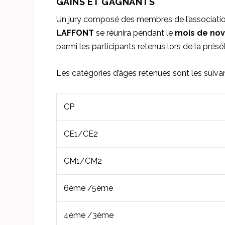
GAINS ET GAGNANTS
Un jury composé des membres de l’association
LAFFONT
se réunira pendant le
mois de no
parmi les participants retenus lors de la présé
Les catégories d’âges retenues sont les suivan
CP
CE1/CE2
CM1/CM2
6ème /5ème
4ème /3ème