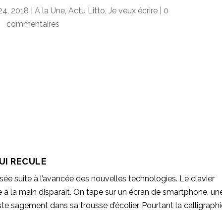
24, 2018
|
A la Une
,
Actu Litto
,
Je veux écrire
|
0
commentaires
QUI RECULE
isée suite à l’avancée des nouvelles technologies. Le clavier
e à la main disparaît. On tape sur un écran de smartphone, un
este sagement dans sa trousse d’écolier. Pourtant la calligraphi