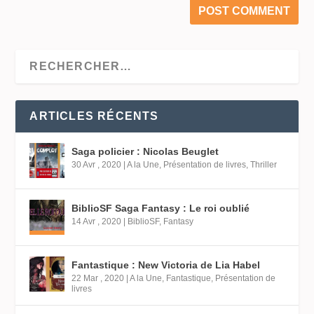
ARTICLES RÉCENTS
Saga policier : Nicolas Beuglet
30 Avr , 2020
|
A la Une
,
Présentation de livres
,
Thriller
BiblioSF Saga Fantasy : Le roi oublié
14 Avr , 2020
|
BiblioSF
,
Fantasy
Fantastique : New Victoria de Lia Habel
22 Mar , 2020
|
A la Une
,
Fantastique
,
Présentation de
livres