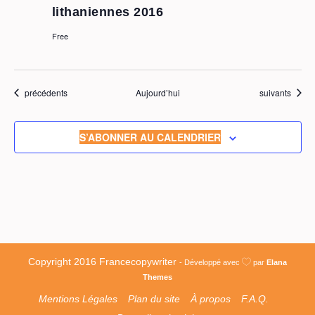
lithaniennes 2016
Free
Évènements
Évènements
précédents
Aujourd’hui
suivants
S’ABONNER AU CALENDRIER
Copyright 2016 Francecopywriter
- Développé avec
par
Elana
Themes
Mentions Légales
Plan du site
À propos
F.A.Q.