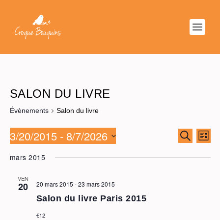
SALON DU LIVRE
Évènements
Salon du livre
3/20/2015
 - 
8/7/2026
RECHER
NAV
RECHERC
LISTE
ET
DE
Sélectionnez
NAVIGAT
VU
mars 2015
une
DE
ÉV
date.
VUES
VEN
20 mars 2015
-
23 mars 2015
20
ÉVÈNEM
Salon du livre Paris 2015
€12